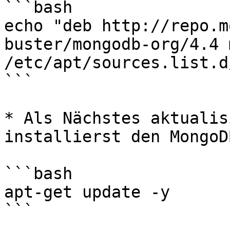
```bash

echo "deb http://repo.m
buster/mongodb-org/4.4 
/etc/apt/sources.list.d
```

* Als Nächstes aktualis
installierst den MongoD
```bash

apt-get update -y

```
