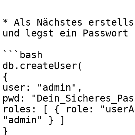
```

* Als Nächstes erstells
und legst ein Passwort f
```bash

db.createUser(

{

user: "admin",

pwd: "Dein_Sicheres_Pas
roles: [ { role: "userA
"admin" } ]

}
