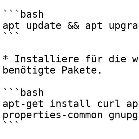
```bash

apt update && apt upgra
```

* Installiere für die w
benötigte Pakete.

```bash

apt-get install curl ap
properties-common gnupg2
```
