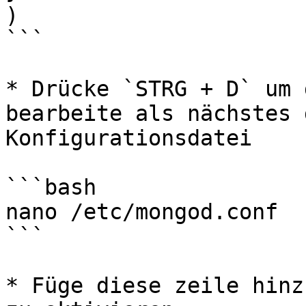
)

```

* Drücke `STRG + D` um 
bearbeite als nächstes 
Konfigurationsdatei

```bash

nano /etc/mongod.conf

```

* Füge diese zeile hinz