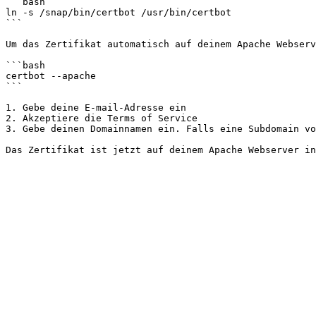
```bash

ln -s /snap/bin/certbot /usr/bin/certbot

```

Um das Zertifikat automatisch auf deinem Apache Webserv
```bash

certbot --apache

```

1. Gebe deine E-mail-Adresse ein

2. Akzeptiere die Terms of Service

3. Gebe deinen Domainnamen ein. Falls eine Subdomain vo