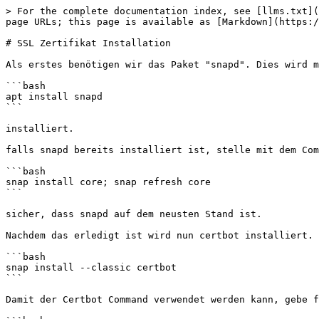
> For the complete documentation index, see [llms.txt](
page URLs; this page is available as [Markdown](https:/
# SSL Zertifikat Installation

Als erstes benötigen wir das Paket "snapd". Dies wird m
```bash

apt install snapd

```

installiert.

falls snapd bereits installiert ist, stelle mit dem Com
```bash

snap install core; snap refresh core

```

sicher, dass snapd auf dem neusten Stand ist.

Nachdem das erledigt ist wird nun certbot installiert.

```bash

snap install --classic certbot

```

Damit der Certbot Command verwendet werden kann, gebe f